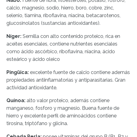
Nabo:
Fuente de fibra, fitoesteroles, potasio, fósforo,
calcio, magnesio, sodio, hierro, boro, cobre, zinc,
selenio, tiamina, riboflavina, niacina, betacarotenos,
glucosinolatos (sustancias antioxidantes).
Níger:
Semilla con alto contenido proteico, rica en
aceites esenciales, contiene nutrientes esenciales
como ácido ascórbico, riboflavina, niacina, ácido
esteárico y ácido oleico
Pingüica:
excelente fuente de calcio contiene además
propiedades antiinflamatorias y antiparasitarias. Gran
actividad antioxidante.
Quínoa:
alto valor proteico, además contiene
manganeso, fosforo y magnesio. Buena fuente de
hierro y excelente perfil de aminoácidos contiene
tirosina, triptófano y glicina.
Cebada Perla:
posee vitaminas del grupo B (B1, B2 y